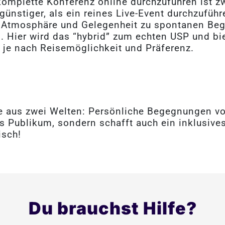
mplette Konferenz online durchzuführen ist zw
ünstiger, als ein reines Live-Event durchzufüh
he Atmosphäre und Gelegenheit zu spontanen Be
 Hier wird das “hybrid” zum echten USP und bi
 je nach Reisemöglichkeit und Präferenz.
 aus zwei Welten: Persönliche Begegnungen vor O
res Publikum, sondern schafft auch ein inklusiv
isch!
Du brauchst Hilfe?