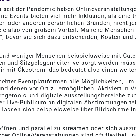
ns seit der Pandemie haben Onlineveranstaltu
e-Events bieten viel mehr Inklusion, als eine tr
len oder anderen persönlichen Gründen, nicht je
le also von großem Vorteil. Manche Menschen prä
, bevor sie sich dazu entscheiden, Kosten und 
 und weniger Menschen beispielsweise mit Cate
tten und Sitzgelegenheiten versorgt werden mü
ir mit Ökostrom, das bedeutet also einen weite
achter Eventplattformen alle Möglichkeiten, um
nd denen vor Ort zu ermöglichen. Aktiviert in 
ragetools und digitale Ausstellungsbereiche zu
uer Live-Publikum an digitalen Abstimmungen te
assen sich beispielsweise über Bildschirme in 
ffnen und parallel zu streamen oder sich ausz
cher Online-Veranstaltungen sind oft flexibel u